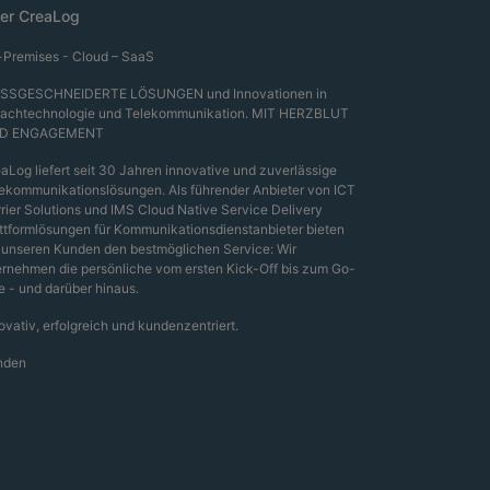
er CreaLog
Premises - Cloud – SaaS
SSGESCHNEIDERTE LÖSUNGEN und Innovationen in
rachtechnologie und Telekommunikation. MIT HERZBLUT
D ENGAGEMENT
aLog liefert seit 30 Jahren innovative und zuverlässige
ekommunikationslösungen. Als führender Anbieter von ICT
rier Solutions und IMS Cloud Native Service Delivery
ttformlösungen für Kommunikationsdienstanbieter bieten
 unseren Kunden den bestmöglichen Service: Wir
rnehmen die persönliche vom ersten Kick-Off bis zum Go-
e - und darüber hinaus.
ovativ, erfolgreich und kundenzentriert.
nden