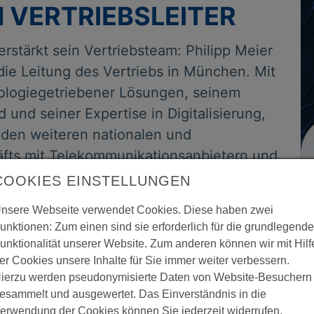
 VERTRIEBSLEITER
rstärkt sein Vertriebsteam: Philipp Meier
die Leitung des Vertriebs in München. Mit
nologiegetriebener Lösungen, seinem
 und seiner Expertise in Digitalisierung,
 den weiteren nationalen und
äfts mit Telekommunikationsanbietern und
COOKIES EINSTELLUNGEN
ssen die etablierte Position von CreaLog, national und
nsere Webseite verwendet Cookies. Diese haben zwei
he Potenziale erschließen. Ein besonderer Fokus liegt
unktionen: Zum einen sind sie erforderlich für die grundlegende
Telekommunikationsanbietern – insbesondere mit der
unktionalität unserer Website. Zum anderen können wir mit Hilf
IN-Lösungen, Mehrwertdienste, Notrufanwendungen und
er Cookies unsere Inhalte für Sie immer weiter verbessern.
nden adressiert CreaLog mit hochverfügbaren,
ierzu werden pseudonymisierte Daten von Website-Besuchern
Die eigene CreaLog AI-Plattform ermöglicht Voice-,
esammelt und ausgewertet. Das Einverständnis in die
ade in Germany – für Qualität, Sicherheit und
erwendung der Cookies können Sie jederzeit widerrufen.