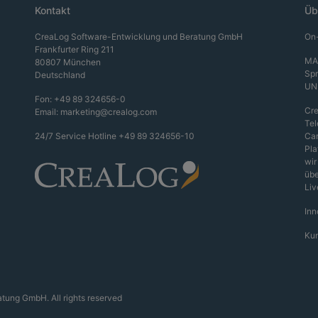
Kontakt
Üb
CreaLog Software-Entwicklung und Beratung GmbH
On-
Frankfurter Ring 211
MA
80807 München
Sp
Deutschland
UN
Fon:
+49 89 324656-0
Cre
Email:
marketing@crealog.com
Tel
24/7 Service Hotline
+49 89 324656-10
Car
Pla
wir
übe
Liv
Inn
Ku
ung GmbH. All rights reserved