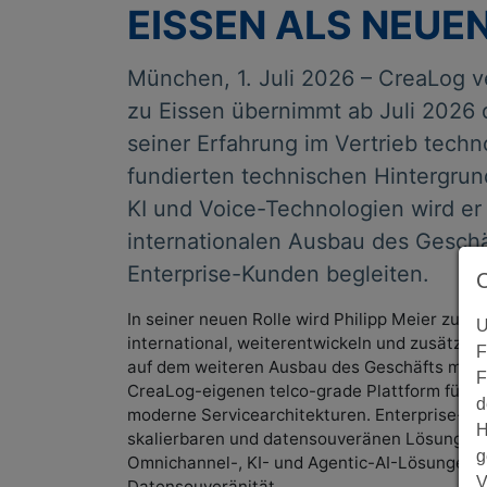
ISSEN ALS NEUEN
München, 1. Juli 2026 – CreaLog ve
zu Eissen übernimmt ab Juli 2026 
seiner Erfahrung im Vertrieb tech
fundierten technischen Hintergrund
KI und Voice-Technologien wird er
internationalen Ausbau des Gesch
Enterprise-Kunden begleiten.
In seiner neuen Rolle wird Philipp Meier zu Ei
U
international, weiterentwickeln und zusätzlic
F
auf dem weiteren Ausbau des Geschäfts mit 
F
CreaLog-eigenen telco-grade Plattform für 
d
moderne Servicearchitekturen. Enterprise-Ku
H
skalierbaren und datensouveränen Lösungen. 
g
Omnichannel-, KI- und Agentic-AI-Lösungen. M
V
Datensouveränität.