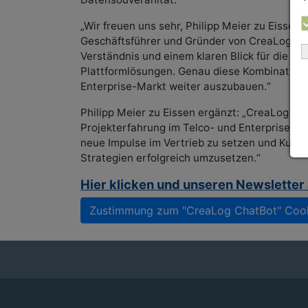
„Wir freuen uns sehr, Philipp Meier zu Eissen
Geschäftsführer und Gründer von CreaLog. „E
Verständnis und einem klaren Blick für die Po
Plattformlösungen. Genau diese Kombination i
Enterprise-Markt weiter auszubauen.“
Philipp Meier zu Eissen ergänzt: „CreaLog ver
Projekterfahrung im Telco- und Enterprise-M
neue Impulse im Vertrieb zu setzen und Kunde
Strategien erfolgreich umzusetzen.“
Hier klicken und unseren Newsletter
Zustimmung zum "CreaLog ChatBot" Cooki