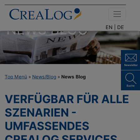
NEWS BLOG
EN |
DE
Top Menü
»
News/Blog
»
News Blog
VERFÜGBAR FÜR ALLE
SZENARIEN -
UMFASSENDES
CREALOG SERVICES