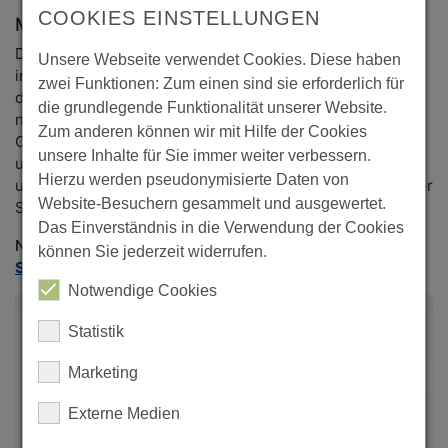
COOKIES EINSTELLUNGEN
Maximaler Nutzen für den Telco
Der Telco Service Provider kann die Dienste-Plattformen
Unsere Webseite verwendet Cookies. Diese haben
in seiner bevorzugten Infrastruktur implementieren und
zwei Funktionen: Zum einen sind sie erforderlich für
die Vorteile der Cloud auch für die CreaLog Services
die grundlegende Funktionalität unserer Website.
nutzen, mit einer deutlichen Reduktion von CAPEX und
Zum anderen können wir mit Hilfe der Cookies
OPEX. Die agile Implementierung neuer Dienste und
unsere Inhalte für Sie immer weiter verbessern.
unkomplizierte Skalierbarkeit sind weitere Pluspunkte
Hierzu werden pseudonymisierte Daten von
und ermöglichen eine schnelle und flexible Anpassung der
Website-Besuchern gesammelt und ausgewertet.
Services an neue Anforderungen.
Das Einverständnis in die Verwendung der Cookies
Nehmen Sie am Besten jetzt gleich Kontakt auf.
Nutzen
können Sie jederzeit widerrufen.
Sie dafür unser Kontaktformular
.
Notwendige Cookies
Statistik
Marketing
Externe Medien