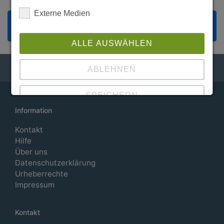
Externe Medien
Zustimmung zum "CreaLog ChatBot" Cookie um
diesen Inhalt anzuzeigen
ALLE AUSWÄHLEN
ABLEHNEN
SPEICHERN
Information
Details anzeigen
Kontakt
Hilfe
Impressum
|
Datenschutz
Über uns
Datenschutzerklärung
Urheberrechte
Impressum
Kontakt