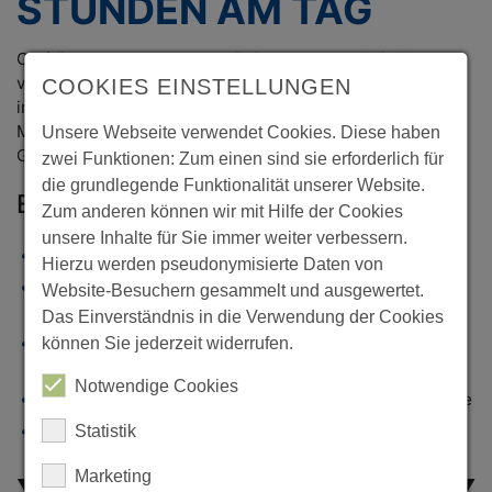
STUNDEN AM TAG
Ob früh am Morgen oder spät in der Nacht: Seit 2004
veranstaltet
1-2-3.live
täglich 20 Stunden am Tag
COOKIES EINSTELLUNGEN
interaktive Homeshopping-Shows, bei denen die 2
Millionen registrierten Kunden durch die Abgabe von
Unsere Webseite verwendet Cookies. Diese haben
Geboten ihren eigenen Produktpreis bestimmen können.
zwei Funktionen: Zum einen sind sie erforderlich für
die grundlegende Funktionalität unserer Website.
Eigenschaften
Zum anderen können wir mit Hilfe der Cookies
unsere Inhalte für Sie immer weiter verbessern.
Multi Channel Shopping via TV, Web, Voice & App
Hierzu werden pseudonymisierte Daten von
Navigation per Sprache im Telefondialog mit
Website-Besuchern gesammelt und ausgewertet.
Variantenauswahl
Das Einverständnis in die Verwendung der Cookies
Automatisiertes Planungs-, Versorgungs- und
können Sie jederzeit widerrufen.
Logistiksystem
Notwendige Cookies
Zentrales System für Telefon, SMS und Online-Gebote
Hohe Flexibilität des Systems: extrem kurzfristige
Statistik
Änderungen im Auktionsprozess möglich
Marketing
▼ Zum Download der kompletten 1-2-3.live Case Study ▼