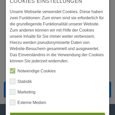
COOKIES EINSTELLUNGEN
Telefon
Unsere Webseite verwendet Cookies. Diese haben
zwei Funktionen: Zum einen sind sie erforderlich für
Datenschutz
*
die grundlegende Funktionalität unserer Website.
Zum anderen können wir mit Hilfe der Cookies
Ich erteile die Einwilligung zur Verarbeitung
meiner personenbezogenen Daten gemäß der
unsere Inhalte für Sie immer weiter verbessern.
CreaLog Datenschutzerklärung
und möchte den
Hierzu werden pseudonymisierte Daten von
vierteljährlichen CreaLog-Newsletter mit
Website-Besuchern gesammelt und ausgewertet.
Informationen über CreaLog-Produkte und
Das Einverständnis in die Verwendung der Cookies
Kundenprojekte erhalten.
können Sie jederzeit widerrufen.
Notwendige Cookies
Statistik
Zustimmung zum "CreaLog ChatBot" Cookie um
Marketing
diesen Inhalt anzuzeigen
Externe Medien