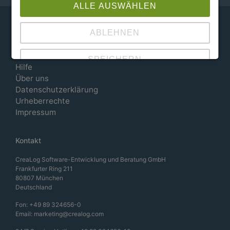
ALLE AUSWÄHLEN
ABLEHNEN
Information
Kontakt
SPEICHERN
Hilfe
Über uns
Details anzeigen
Datenschutzerklärung
Urheberrechte
Impressum
|
Datenschutz
Impressum
Kontakt
CreaLog Software-Entwicklung und Beratung GmbH
Frankfurter Ring 211
80807 München
Deutschland
Fon:
+49 89 324656-0
Email:
marketing@crealog.com