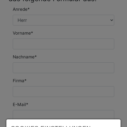
Anrede
*
Vorname
*
Nachname
*
Firma
*
E-Mail
*