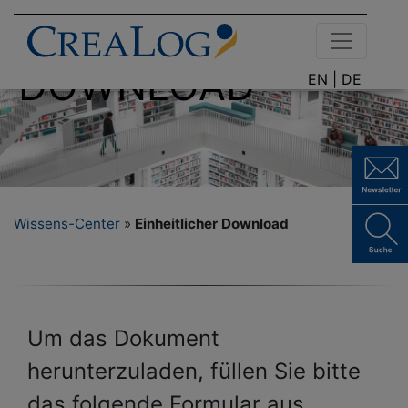
DOKUMENTEN
DOWNLOAD
EN |
DE
Wissens-Center
»
Einheitlicher Download
Um das Dokument
herunterzuladen, füllen Sie bitte
das folgende Formular aus.