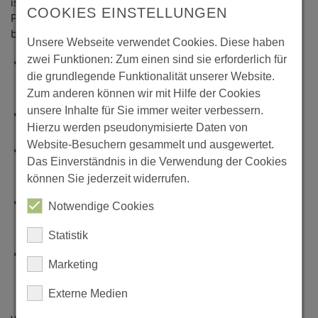
ist in jedem Fall eine exakte Analyse im Vorfeld des
COOKIES EINSTELLUNGEN
Projektes, die unter anderem folgende Fragen
beantwortet:
Unsere Webseite verwendet Cookies. Diese haben
zwei Funktionen: Zum einen sind sie erforderlich für
Welche Begriffe, Themen und Formulierungen nutzen
die grundlegende Funktionalität unserer Website.
die Kunden auf den verschiedenen
Kommunikationskanälen des Unternehmens?
Zum anderen können wir mit Hilfe der Cookies
unsere Inhalte für Sie immer weiter verbessern.
Wie unterscheiden sich Dialoge mit Bestandskunden
Hierzu werden pseudonymisierte Daten von
von denen mit Neukunden?
Website-Besuchern gesammelt und ausgewertet.
Nutzen Kunden vorrangig synchrone
Das Einverständnis in die Verwendung der Cookies
Kommunikationskanäle wie das Telefon oder eher
können Sie jederzeit widerrufen.
asynchrone Kanäle wie den Website-Chat?
Wie hoch ist der prozentuale Anteil asynchroner
Notwendige Cookies
Kommunikation wie E-Mail, Social Media und Mobile
Messaging?
Statistik
Kann sichergestellt werden, dass Mitarbeiter im
Marketing
Kundenservice die Mensch-Maschine-Kommunikation
nahtlos weiterführen können, um einen konsistenten
Externe Medien
Service zu gewährleisten?